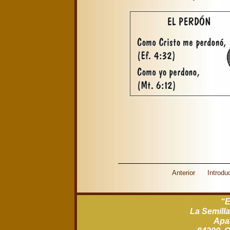
Anterior
Introdu
“E
La Semilla
Apar