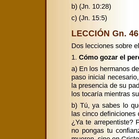
b) (Jn. 10:28)
c) (Jn. 15:5)
LECCIÓN Gn. 46:1
Dos lecciones sobre e
1.
Cómo gozar el per
a) En los hermanos de
paso inicial necesario
la presencia de su pa
los tocaría mientras su
b) Tú, ya sabes lo q
las cinco definiciones
¿Ya te arrepentiste? 
no pongas tu confia
mueren, sino en Cristo