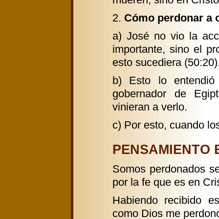
2.
Cómo perdonar a o
a) José no vio la ac
importante, sino el pr
esto sucediera (50:20)
b) Esto lo entendi
gobernador de Egip
vinieran a verlo.
c) Por esto, cuando lo
PENSAMIENTO Ef
Somos perdonados seg
por la fe que es en Cri
Habiendo recibido e
como Dios me perdonó 