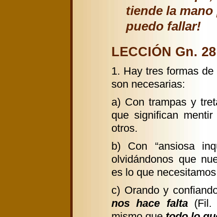
tiende la mano
puedo fallar!
LECCIÓN Gn. 28:
1. Hay tres formas de
son necesarias:
a) Con trampas y tre
que significan menti
otros.
b) Con “ansiosa inqu
olvidándonos que nue
es lo que necesitamos 
c) Orando y confiand
nos hace falta
(Fil.
mismo que
todo lo q