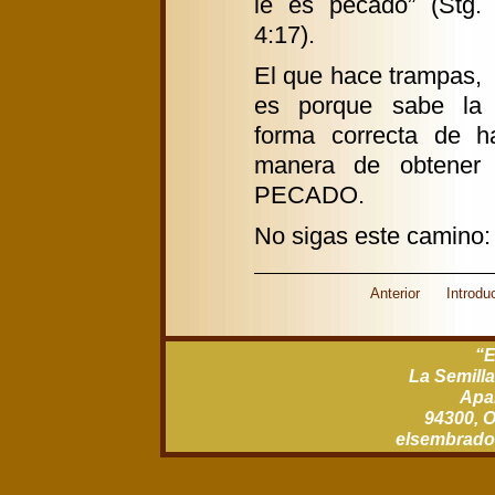
le es pecado” (Stg.
4:17).
El que hace trampas,
es porque sabe la
forma correcta de h
manera de obtener 
PECADO.
No sigas este camino: 
Anterior
Introdu
“E
La Semilla
Apar
94300, O
xm.gro.rod