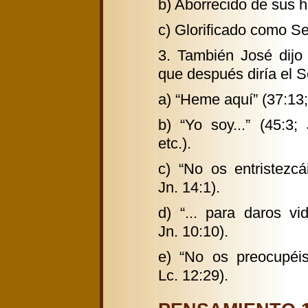
b) Aborrecido de sus h
c) Glorificado como Se
3. También José dijo
que después diría el 
a) “Heme aquí” (37:13;
b) “Yo soy...” (45:3; 
etc.).
c) “No os entristezcái
Jn. 14:1).
d) “... para daros vid
Jn. 10:10).
e) “No os preocupéis
Lc. 12:29).