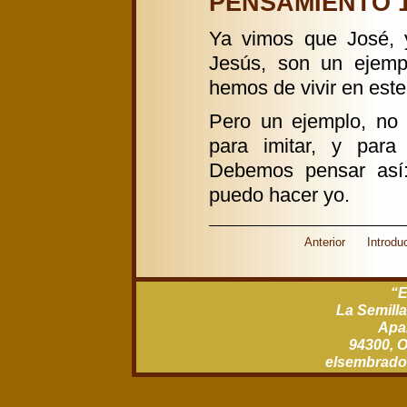
PENSAMIENTO 1 
Ya vimos que José, y
Jesús, son un ejemp
hemos de vivir en est
Pero un ejemplo, no 
para imitar, y para
Debemos pensar así:
puedo hacer yo.
Anterior
Introdu
“E
La Semilla
Apar
94300, O
xm.gro.rod