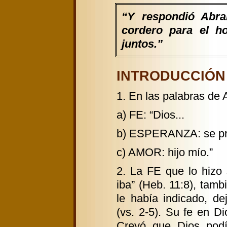
“Y respondió Abra
cordero para el ho
juntos.”
INTRODUCCIÓN G
1. En las palabras de
a) FE: “Dios...
b) ESPERANZA: se pro
c) AMOR: hijo mío.”
2. La FE que lo hizo 
iba” (Heb. 11:8), tamb
le había indicado, de
(vs. 2-5). Su fe en 
Creyó que Dios podí