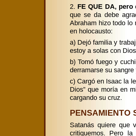
2.
FE QUE DA, pero q
que se da debe agrad
Abraham hizo todo lo n
en holocausto:
a) Dejó familia y traba
estoy a solas con Dios
b) Tomó fuego y cuchil
derramarse su sangre 
c) Cargó en Isaac la l
Dios” que moría en mi
cargando su cruz.
PENSAMIENTO Sa
Satanás quiere que v
critiquemos. Pero la