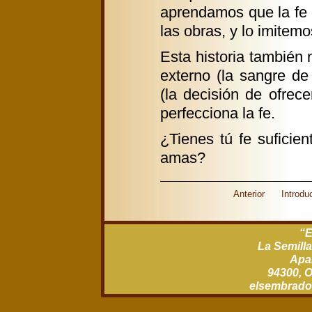
aprendamos que la fe
las obras, y lo imitemo
Esta historia también
externo (la sangre de
(la decisión de ofrece
perfecciona la fe.
¿Tienes tú fe suficie
amas?
Anterior
Introdu
“E
La Semilla
Apar
94300, O
xm.gro.rod