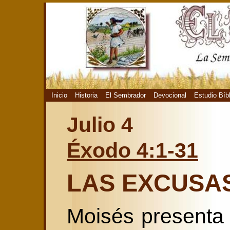
Inicio
Historia
El Sembrador
Devocional
Estudio Bíb
Julio 4
Éxodo 4:1-31
LAS EXCUSAS
Moisés presenta