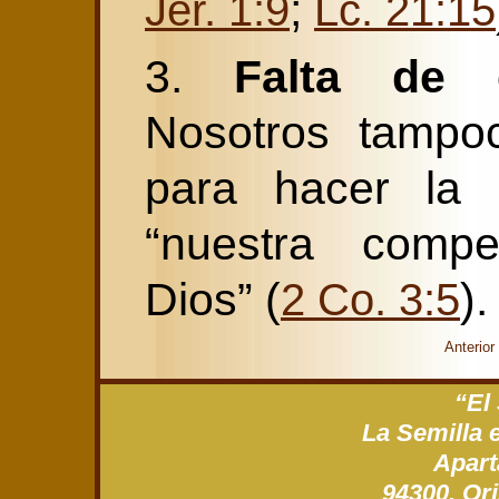
;
Jer. 1:9
Lc. 21:15
3.
Falta de 
Nosotros tampoc
para hacer la 
“nuestra compe
Dios” (
).
2 Co. 3:5
Anterior
“El
La Semilla 
Apart
94300, Ori