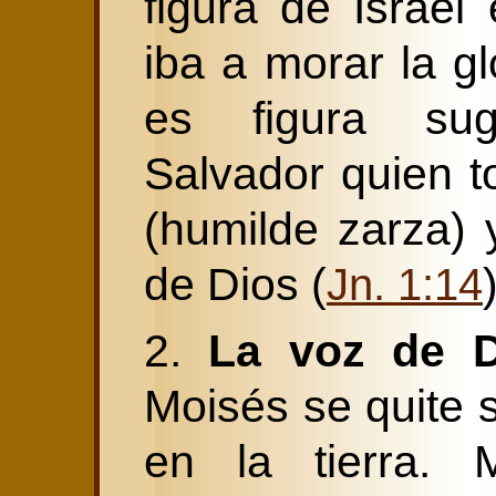
figura de Israe
iba a morar la g
es figura sug
Salvador quien 
(humilde zarza) 
de Dios (
Jn. 1:14
2.
La voz de D
Moisés se quite 
en la tierra. 