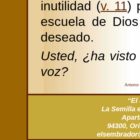
inutilidad (
) 
v. 11
escuela de Dios
deseado.
Usted, ¿ha visto
voz?
Anterior
“El
La Semilla 
Apart
94300, Ori
xm.gro.roda