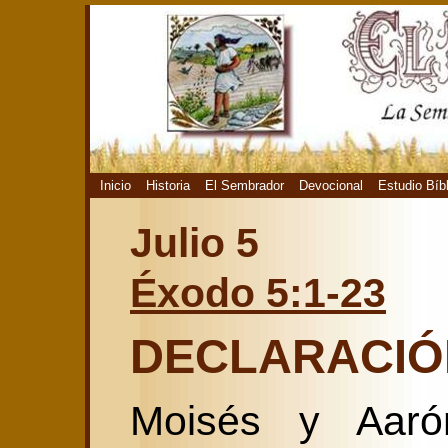
Inicio
Historia
El Sembrador
Devocional
Estudio Bíb
Julio 5
Éxodo 5:1-23
DECLARACIÓ
Moisés y Aaró