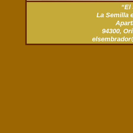
“El
La Semilla 
Apart
94300, Ori
xm.gro.roda