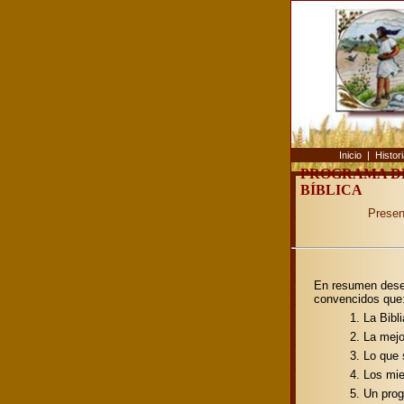
Inicio
|
Histor
PROGRAMA D
BÍBLICA
Presen
En resumen dese
convencidos que
1. La Bibl
2. La mejo
3. Lo que 
4. Los mi
5. Un prog