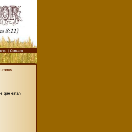
otros
|
Contacto
alumnos
os que están