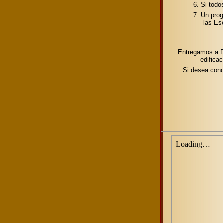
6. Si todo
7. Un prog
las Esc
Entregamos a Di
edifica
Si desea cono