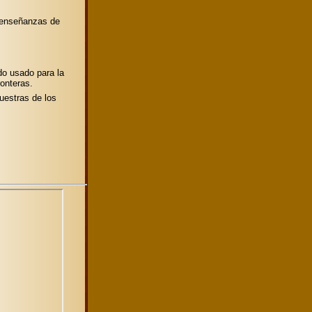
s enseñanzas de
do usado para la
onteras.
uestras de los