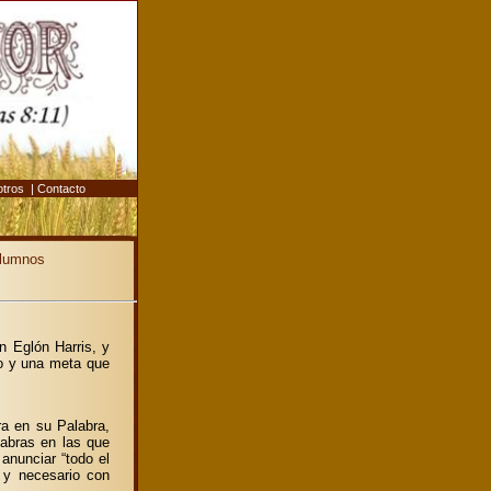
otros
|
Contacto
alumnos
Eglón Harris, y
so y una meta que
ra en su Palabra,
labras en las que
anunciar “todo el
 y necesario con