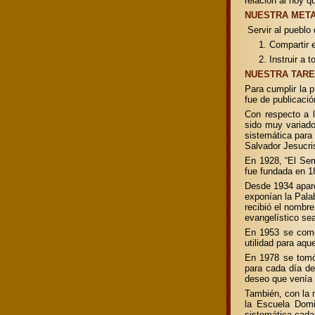
relación al hoy q
NUESTRA MET
Servir al pueblo
1. Compartir 
2. Instruir a 
NUESTRA TAR
Para cumplir la 
fue de publicació
Con respecto a l
sido muy variado
sistemática para
Salvador Jesucris
En 1928, “El Semb
fue fundada en 187
Desde 1934 apare
exponían la Pala
recibió el nombr
evangelístico se
En 1953 se come
utilidad para aqu
En 1978 se tomó 
para cada día de
deseo que venía
También, con la 
la Escuela Domi
sistemática cada