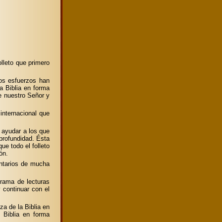
lleto que primero
ros esfuerzos han
a Biblia en forma
e nuestro Señor y
 internacional que
 ayudar a los que
profundidad. Ésta
e todo el folleto
ón.
ntarios de mucha
grama de lecturas
 continuar con el
a de la Biblia en
 Biblia en forma