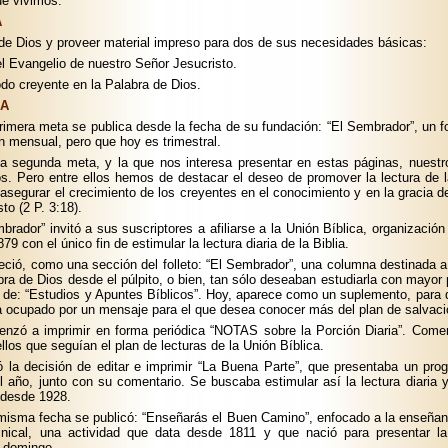
ue vivimos.
A
 de Dios y proveer material impreso para dos de sus necesidades básicas:
el Evangelio de nuestro Señor Jesucristo.
todo creyente en la Palabra de Dios.
EA
primera meta se publica desde la fecha de su fundación: “El Sembrador”, un fo
n mensual, pero que hoy es trimestral.
a segunda meta, y la que nos interesa presentar en estas páginas, nuest
s. Pero entre ellos hemos de destacar el deseo de promover la lectura de l
 asegurar el crecimiento de los creyentes en el conocimiento y en la gracia d
to (2 P. 3:18).
rador” invitó a sus suscriptores a afiliarse a la Unión Bíblica, organización
9 con el único fin de estimular la lectura diaria de la Biblia.
ció, como una sección del folleto: “El Sembrador”, una columna destinada a
bra de Dios desde el púlpito, o bien, tan sólo deseaban estudiarla con mayor 
e de: “Estudios y Apuntes Bíblicos”. Hoy, aparece como un suplemento, para qu
a ocupado por un mensaje para el que desea conocer más del plan de salvaci
nzó a imprimir en forma periódica “NOTAS sobre la Porción Diaria”. Come
ellos que seguían el plan de lecturas de la Unión Bíblica.
la decisión de editar e imprimir “La Buena Parte”, que presentaba un pro
l año, junto con su comentario. Se buscaba estimular así la lectura diaria y
 desde 1928.
misma fecha se publicó: “Enseñarás el Buen Camino”, enfocado a la enseñanz
nical, una actividad que data desde 1811 y que nació para presentar la
 domingo.