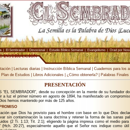
ia
|
El Sembrador
|
Devocional
|
Estudio Bíblico Semanal
|
Evangelismo
|
Orad por Nos
E INSTRUCCIÓN
tación
|
Lecturas diarias
|
Instrucción Bíblica Semanal
|
Cuadernos para los 
Plan de Estudios
|
Libros Adicionales
|
¿Cómo obtenerla?
|
Palabras Finales
PRESENTACIÓN
“EL SEMBRADOR”, desde su concepción en la mente de su fundador don 
lir a luz el primer número en agosto de 1894, ha manifestado un compromi
 Dios hemos mantenido por más de 125 años.
PROMISO
vación que Dios ha provisto para el hombre con base en lo que Dios decla
ar sin contaminación la sana doctrina y retener la forma de las sanas pa
uidos (2 Ti. 1:13; Tit. 2:1); eligiendo la página impresa como el medio para 
” (Hch. 20:27), especialmente aquello que el Señor nos indique como útil