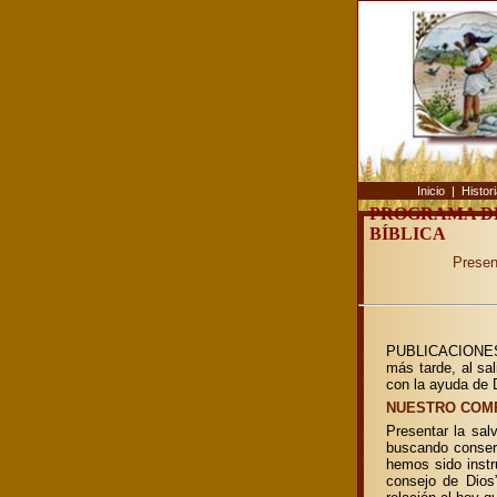
Inicio
|
Histor
PROGRAMA D
BÍBLICA
Presen
PUBLICACIONES 
más tarde, al sa
con la ayuda de
NUESTRO COM
Presentar la sal
buscando conserv
hemos sido instr
consejo de Dios