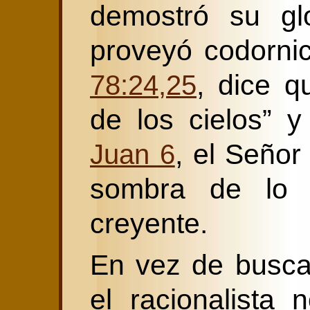
demostró su gl
proveyó codorni
, dice q
78:24,25
de los cielos” 
, el Señor
Juan 6
sombra de lo 
creyente.
En vez de buscar 
el racionalista