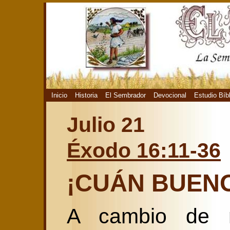
Inicio
Historia
El Sembrador
Devocional
Estudio Bíb
Julio 21
Éxodo 16:11-36
¡CUÁN BUENO
A cambio de m