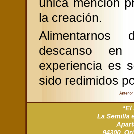
única mención p
la creación.
Alimentarnos 
descanso en
experiencia es 
sido redimidos po
Anterior
“El
La Semilla 
Apart
94300, Ori