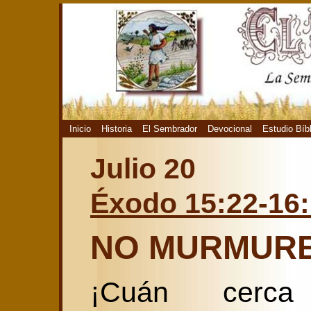
Inicio
Historia
El Sembrador
Devocional
Estudio Bíb
Julio 20
Éxodo 15:22-16
NO MURMUR
¡Cuán cerca