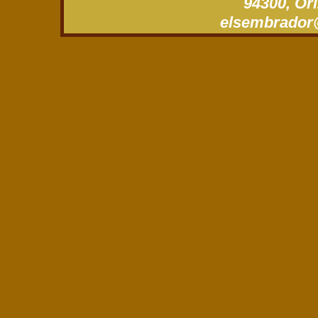
94300, Ori
xm.gro.roda