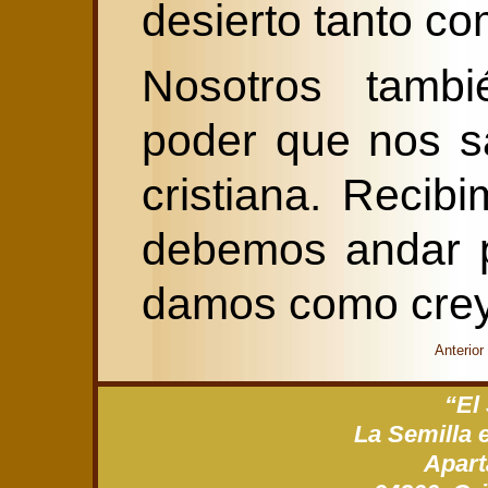
desierto tanto co
Nosotros tambi
poder que nos sa
cristiana. Recib
debemos andar p
damos como crey
Anterior
“El
La Semilla 
Apart