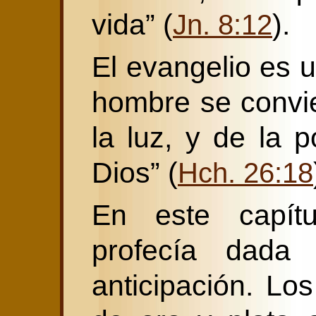
vida” (
).
Jn. 8:12
El evangelio es 
hombre se convier
la luz, y de la 
Dios” (
Hch. 26:18
En este capít
profecía dad
anticipación. Lo