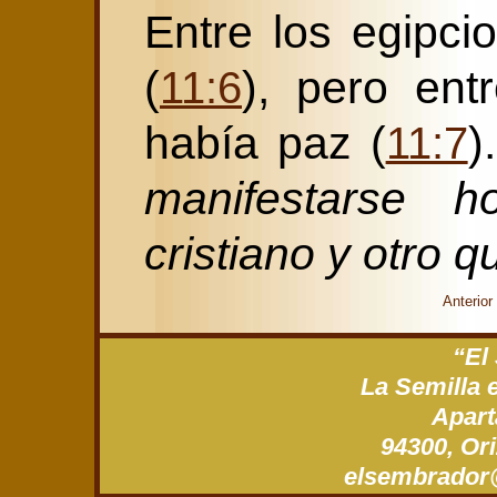
Entre los egipci
(
), pero ent
11:6
había paz (
)
11:7
manifestarse 
cristiano y otro q
Anterior
“El
La Semilla 
Apart
94300, Ori
xm.gro.roda