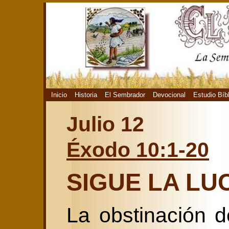
Inicio
Historia
El Sembrador
Devocional
Estudio Bíb
Julio 12
Éxodo 10:1-20
SIGUE LA LU
La obstinación 