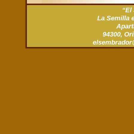
“El
La Semilla 
Apart
94300, Ori
xm.gro.roda