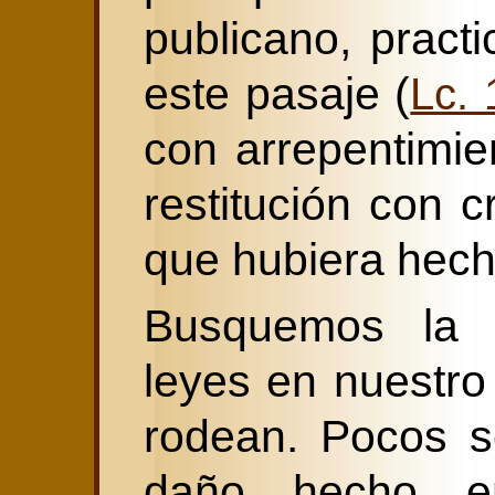
publicano, pract
este pasaje (
Lc. 
con arrepentimie
restitución con 
que hubiera hech
Busquemos la a
leyes en nuestro
rodean. Pocos s
daño hecho en