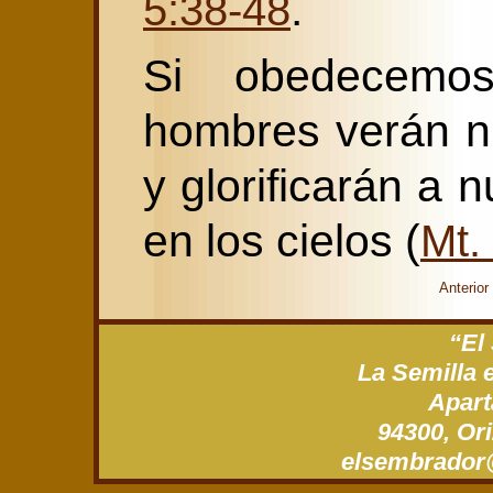
.
5:38-48
Si obedecemos
hombres verán n
y glorificarán a 
en los cielos (
Mt.
Anterior
“El
La Semilla 
Apart
94300, Ori
xm.gro.roda