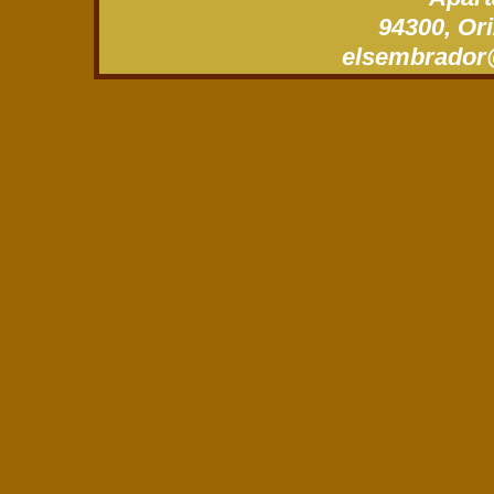
94300, Ori
xm.gro.roda