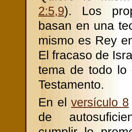
). Los pro
2:5,9
basan en una teo
mismo es Rey en
El fracaso de Isra
tema de todo lo 
Testamento.
En el
versículo 8
de autosufici
cumplir lo prom