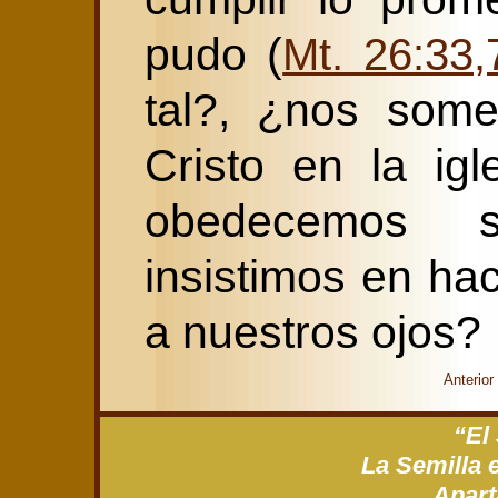
pudo (
Mt. 26:33,
tal?, ¿nos some
Cristo en la ig
obedecemos s
insistimos en ha
a nuestros ojos?
Anterior
“El
La Semilla 
Apart