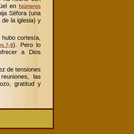
üel en
Números
ija Séfora (una
de la iglesia) y
 hubo cortesía,
). Pero lo
vs.7-9
frecer a Dios
ez de tensiones
reuniones, las
ozo, gratitud y