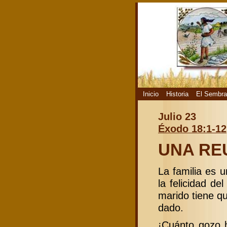
Inicio
Historia
El Sembra
Julio 23
Éxodo 18:1-12
UNA RE
La familia es 
la felicidad d
marido tiene q
dado.
¡Cuánto gozo 