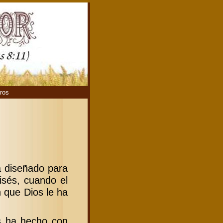
ros
a diseñado para
isés, cuando el
 que Dios le ha
s ha hecho con