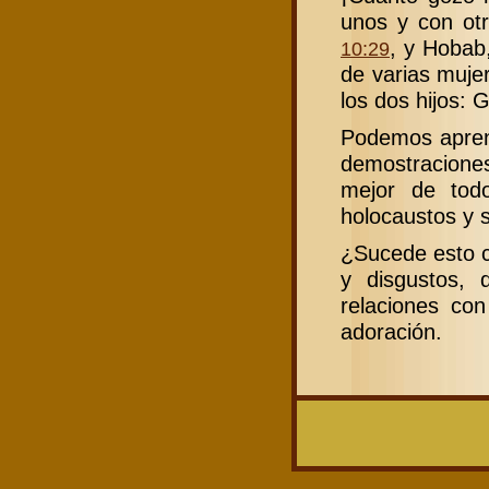
unos y con otr
, y Hobab
10:29
de varias mujer
los dos hijos: 
Podemos aprend
demostraciones
mejor de tod
holocaustos y sa
¿Sucede esto c
y disgustos, 
relaciones con
adoración.