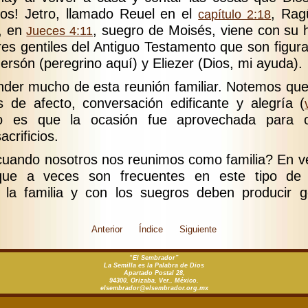
os! Jetro, llamado Reuel en el
, Rag
capítulo 2:18
, en
, suegro de Moisés, viene con su h
Jueces 4:11
es gentiles del Antiguo Testamento que son figura 
Gersón (peregrino aquí) y Eliezer (Dios, mi ayuda).
er mucho de esta reunión familiar. Notemos que
 de afecto, conversación edificante y alegría (
o es que la ocasión fue aprovechada para o
crificios.
uando nosotros nos reunimos como familia? En v
que a veces son frecuentes en este tipo de 
 la familia y con los suegros deben producir g
Anterior
Índice
Siguiente
“El Sembrador”
La Semilla es la Palabra de Dios
Apartado Postal 28,
94300, Orizaba, Ver., México.
xm.gro.rodarbmesle@rodarbmesle