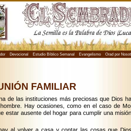
dor
Devocional
Estudio Bíblico Semanal
Evangelismo
Orad por Nosot
UNIÓN FAMILIAR
una de las instituciones más preciosas que Dios h
el hombre. Hay ocasiones, como en el caso de Mo
ue estar ausente del hogar para cumplir una misión
hay al volver a casa y contar las cosas que Dio