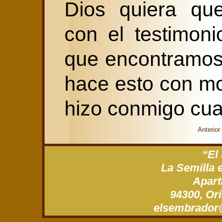
Dios quiera qu
con el testimoni
que encontramos
hace esto con mo
hizo conmigo cuan
Anterior
“El
La Semilla 
Apart
94300, Ori
xm.gro.roda