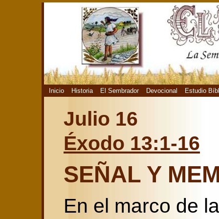
Inicio
Historia
El Sembrador
Devocional
Estudio Bíb
Julio 16
Éxodo 13:1-16
SEÑAL Y ME
En el marco de la