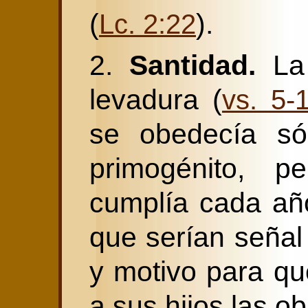
(
).
Lc. 2:22
2.
Santidad.
La 
levadura (
vs. 5-
se obedecía só
primogénito, 
cumplía cada añ
que serían señal
y motivo para qu
a sus hijos las o