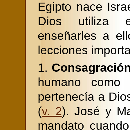
Egipto nace Isr
Dios utiliza 
enseñarles a el
lecciones importa
1.
Consagración
humano como e
pertenecía a Dio
(
). José y M
v. 2
mandato cuando 